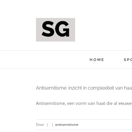
Ga
naar
inhoud
HOME
SP
Antisemitisme: inzicht in complexiteit van haa
Antisemitisme, een vorm van haat die al eeuwen
Door
|
|
antisemitisme