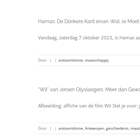
Hamas: De Donkere Kant ervan. Wat Je Moe
Vandaag, zaterdag 7 oktober 2023, is Hamas aa
Door
|
|
antisemitisme
,
maatschappij
“Wil” van Jeroen Olyslaegers: Meer dan Ge
Afbeelding: affiche van de film Wil Stel je voor
Door
|
|
antisemitisme
,
Antwerpen
,
geschiedenis
,
maat