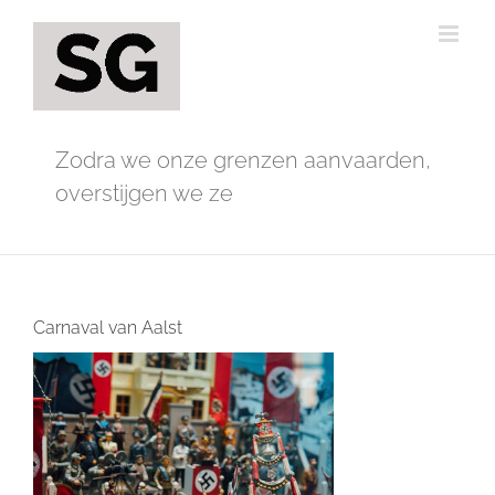
Ga
naar
inhoud
Zodra we onze grenzen aanvaarden,
overstijgen we ze
Carnaval van Aalst
Bekijk
grotere
afbeelding