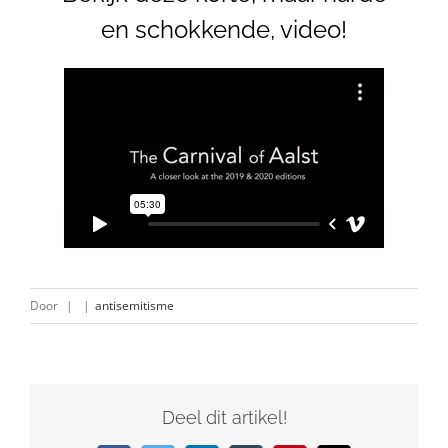
en schokkende, video!
Door
|
|
antisemitisme
Deel dit artikel!