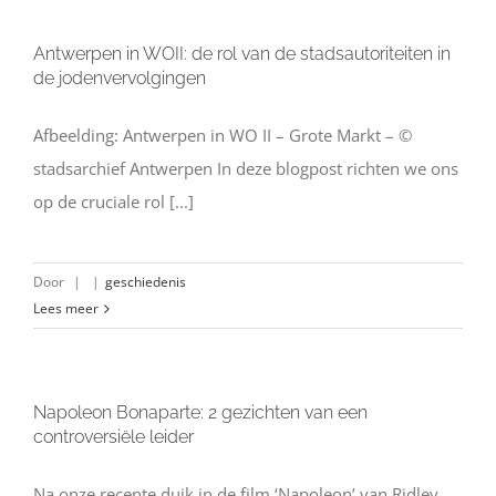
Antwerpen in WOII: de rol van de stadsautoriteiten in
de jodenvervolgingen
Afbeelding: Antwerpen in WO II – Grote Markt – ©
stadsarchief Antwerpen In deze blogpost richten we ons
op de cruciale rol [...]
Door
|
|
geschiedenis
Lees meer
Napoleon Bonaparte: 2 gezichten van een
controversiële leider
Na onze recente duik in de film ‘Napoleon’ van Ridley