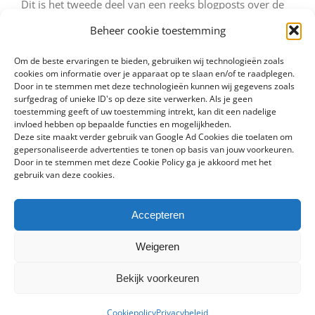
Dit is het tweede deel van een reeks blogposts over de
geschiedenis van de Joodse gemeenschap in Polen.
Beheer cookie toestemming
[Hier kun je het [...]
Om de beste ervaringen te bieden, gebruiken wij technologieën zoals
cookies om informatie over je apparaat op te slaan en/of te raadplegen.
Door in te stemmen met deze technologieën kunnen wij gegevens zoals
Door
|
|
geschiedenis
,
maatschappij
surfgedrag of unieke ID's op deze site verwerken. Als je geen
toestemming geeft of uw toestemming intrekt, kan dit een nadelige
Lees meer
invloed hebben op bepaalde functies en mogelijkheden.
Deze site maakt verder gebruik van Google Ad Cookies die toelaten om
gepersonaliseerde advertenties te tonen op basis van jouw voorkeuren.
Door in te stemmen met deze Cookie Policy ga je akkoord met het
gebruik van deze cookies.
Universele Verklaring van de Rechten van de Mens:
Een Reis Door de Tijd
Accepteren
Welkom bij het eerste deel van onze serie over de
Weigeren
oorsprong van de internationaal erkende
‘Mensenrechten’. Als u ooit heeft nagedacht over [...]
Bekijk voorkeuren
Cookiepolicy
Privacybeleid