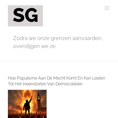
Ga
naar
inhoud
Zodra we onze grenzen aanvaarden,
overstijgen we ze
Hoe Populisme Aan De Macht Komt En Kan Leiden
Tot Het Ineenstorten Van Democratieën
Bekijk
grotere
afbeelding