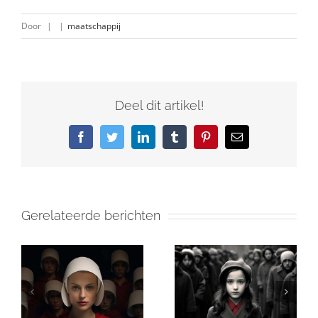
Door
|
|
maatschappij
Deel dit artikel!
Facebook
Twitter
LinkedIn
Tumblr
Pinterest
E-
mail
Gerelateerde berichten
Geloof en
Van Schindler
identiteitscrisis
tot Benigni: de
– De spirituele
evolutie van