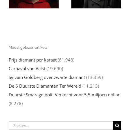
e
strijd in ‘Nacht’
Holocaustfilms
en
van Elie Wiesel
Meest gelezen artikels
Prijs diamant per karaat
(61.948)
Carnaval van Aalst
(19.690)
Sylvain Goldberg over zwarte diamant
(13.359)
De 6 Duurste Diamanten Ter Wereld
(11.213)
Duurste Smaragd ooit. Verkocht voor 5,5 miljoen dollar.
(8.278)
Zoeken