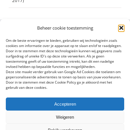
2017)
Beheer cookie toestemming
Om de beste ervaringen te bieden, gebruiken wij technologieën zoals
cookies om informatie over je apparaat op te slaan en/of te raadplegen.
Door in te stemmen met deze technologieën kunnen wij gegevens zoals
surfgedrag of unieke ID's op deze site verwerken. Als je geen
toestemming geeft of uw toestemming intrekt, kan dit een nadelige
invloed hebben op bepaalde functies en mogelijkheden.
Deze site maakt verder gebruik van Google Ad Cookies die toelaten om
gepersonaliseerde advertenties te tonen op basis van jouw voorkeuren.
Door in te stemmen met deze Cookie Policy ga je akkoord met het
gebruik van deze cookies.
Accepteren
Copyright 2016 - 2024 Sylvain Goldberg | All Rights Reserved |
Weigeren
Powered by
X8 Agency
|
Privacybeleid
|
Cookiebeleid