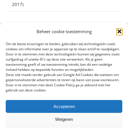
2017)
Beheer cookie toestemming
Om de beste ervaringen te bieden, gebruiken wij technologieën zoals
cookies om informatie over je apparaat op te slaan en/of te raadplegen.
Door in te stemmen met deze technologieën kunnen wij gegevens zoals
surfgedrag of unieke ID's op deze site verwerken. Als je geen
toestemming geeft of uw toestemming intrekt, kan dit een nadelige
invloed hebben op bepaalde functies en mogelijkheden.
Deze site maakt verder gebruik van Google Ad Cookies die toelaten om
gepersonaliseerde advertenties te tonen op basis van jouw voorkeuren.
Door in te stemmen met deze Cookie Policy ga je akkoord met het
gebruik van deze cookies.
Accepteren
Copyright 2016 - 2024 Sylvain Goldberg | All Rights Reserved |
Weigeren
Powered by
X8 Agency
|
Privacybeleid
|
Cookiebeleid