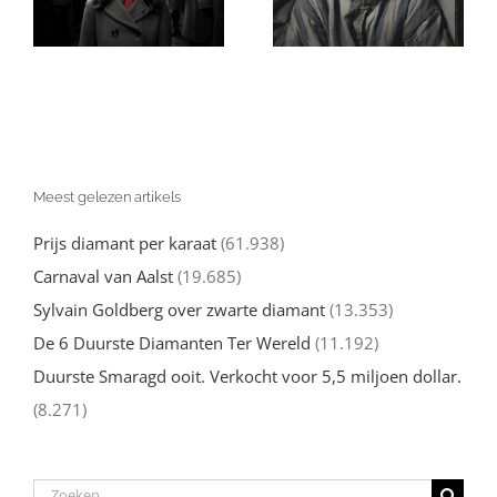
strijd in ‘Nacht’
vrouwenrechten
s
van Elie Wiesel
in 2023
Meest gelezen artikels
Prijs diamant per karaat
(61.938)
Carnaval van Aalst
(19.685)
Sylvain Goldberg over zwarte diamant
(13.353)
De 6 Duurste Diamanten Ter Wereld
(11.192)
Duurste Smaragd ooit. Verkocht voor 5,5 miljoen dollar.
(8.271)
Zoeken