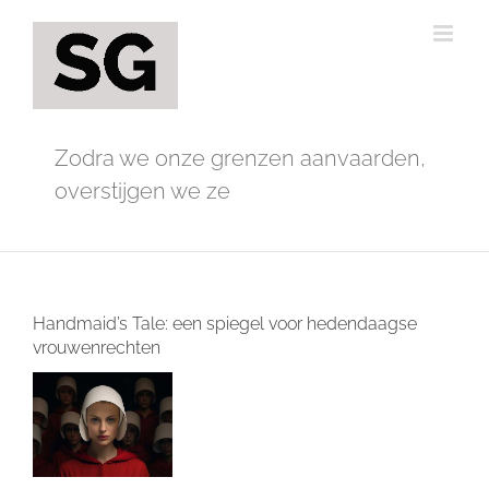
Ga
naar
inhoud
Zodra we onze grenzen aanvaarden,
overstijgen we ze
Handmaid’s Tale: een spiegel voor hedendaagse
vrouwenrechten
Bekijk
grotere
afbeelding