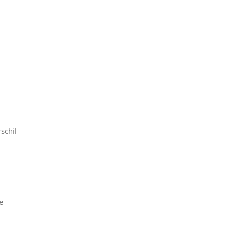
schil
e