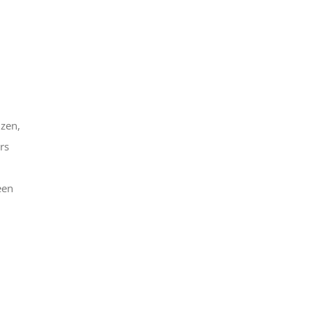
jzen,
rs
een