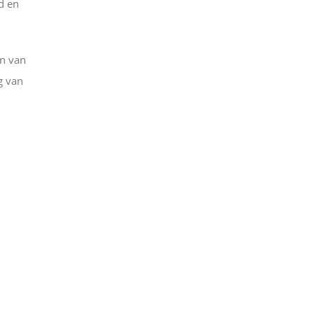
d en
en van
g van