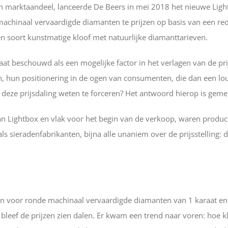
n marktaandeel, lanceerde De Beers in mei 2018 het nieuwe Ligh
achinaal vervaardigde diamanten te prijzen op basis van een red
en soort kunstmatige kloof met natuurlijke diamanttarieven.
aat beschouwd als een mogelijke factor in het verlagen van de pri
, hun positionering in de ogen van consumenten, die dan een lo
 deze prijsdaling weten te forceren? Het antwoord hierop is gem
an Lightbox en vlak voor het begin van de verkoop, waren produ
 sieradenfabrikanten, bijna alle unaniem over de prijsstelling: 
zen voor ronde machinaal vervaardigde diamanten van 1 karaat e
 bleef de prijzen zien dalen. Er kwam een trend naar voren: hoe k