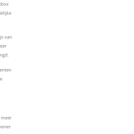
tbox
elijke
js van
uter
engd.
centen
de
n meer
leiner