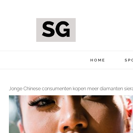
Ga
naar
inhoud
HOME
SP
Jonge Chinese consumenten kopen meer diamanten sier
Bekijk
grotere
afbeelding