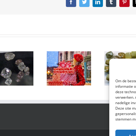
Facebook
Twitter
LinkedIn
Tumblr
Pinter
Kerstshopping:
De Beers-
verkoop van
omzet stijgt
juwelen in
temidden
Om de beste
VS in de lift –
van sterke
informatie 
Mastercard
detailhandelsvraag
deze techno
verwerken. 
nadelige in
Deze site m
gepersonali
stemmen met