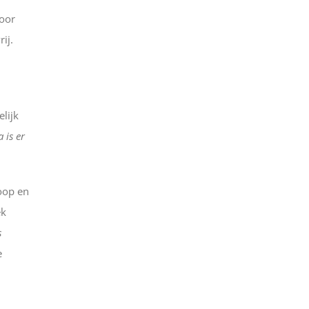
voor
ij.
lijk
 is er
oop en
ek
s
e