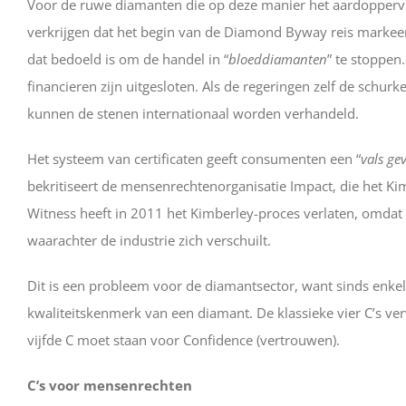
Voor de ruwe diamanten die op deze manier het aardoppervla
verkrijgen dat het begin van de Diamond Byway reis markeer
dat bedoeld is om de handel in “
bloeddiamanten
” te stoppen
financieren zijn uitgesloten. Als de regeringen zelf de schur
kunnen de stenen internationaal worden verhandeld.
Het systeem van certificaten geeft consumenten een “
vals ge
bekritiseert de mensenrechtenorganisatie Impact, die het Kim
Witness heeft in 2011 het Kimberley-proces verlaten, omdat 
waarachter de industrie zich verschuilt.
Dit is een probleem voor de diamantsector, want sinds enkele 
kwaliteitskenmerk van een diamant. De klassieke vier C’s verw
vijfde C moet staan voor Confidence (vertrouwen).
C’s voor mensenrechten