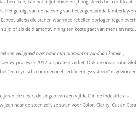
k bereiken, kan het mijnbouwbedrijf nog steeds het certificaat
t. Het getuigt van de naleving van het zogenaamde Kimberley-pr
. Echter, alleen die stenen waarmee rebellen oorlogen tegen ove
ken zijn of als de diamantwinning ten koste gaat van mens en natu
voel van veiligheid over waar hun diamanten vandaan komen
“,
berley-proces in 2017 uit protest verliet. Ook de organisatie Glo
het “een cynisch, commercieel certificeringssysteem” is geworde
jaren circuleert de slogan van een vijfde C in de industrie als
ijzen naar de steen zelf, ze staan voor Color, Clarity, Cut en Cara