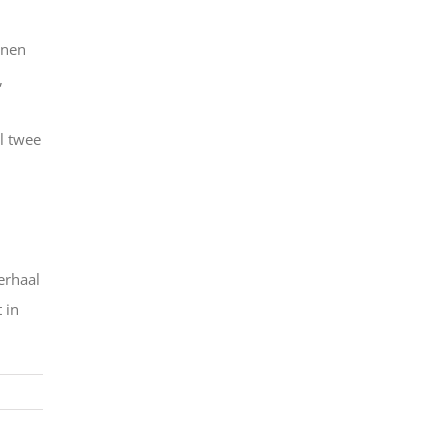
nnen
,
l twee
erhaal
 in