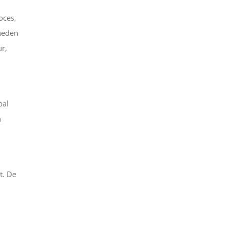
oces,
rheden
ur,
bal
n
t. De