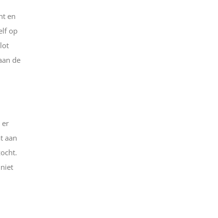
nt en
elf op
lot
 aan de
 er
t aan
zocht.
niet