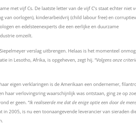
me met vijf Cs. De laatste letter van de vijf C’s staat echter niet 
g van oorlogen), kinderarbeidvrij (child labour free) en corruptievr
ologen en edelsteenexperts die een eerlijke en duurzame
ustrie omzeilt.
Siepelmeyer verslag uitbrengen. Helaas is het momenteel onmoge
in Lesotho, Afrika, is opgeheven, zegt hij. “
Volgens onze criteria
aar eigen verklaringen is de Amerikaan een ondernemer, filantr
haar verlovingsring waarschijnlijk was ontstaan, ging ze op zo
ond er geen. “
Ik realiseerde me dat de enige optie een door de men
ht in 2005, is nu een toonaangevende leverancier van sieraden di
n.