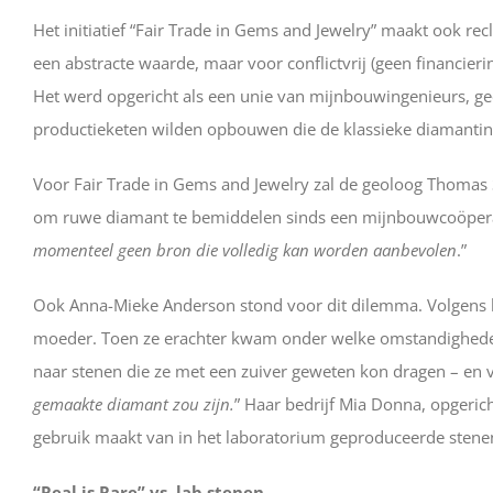
Het initiatief “Fair Trade in Gems and Jewelry” maakt ook recla
een abstracte waarde, maar voor conflictvrij (geen financierin
Het werd opgericht als een unie van mijnbouwingenieurs, ge
productieketen wilden opbouwen die de klassieke diamantind
Voor Fair Trade in Gems and Jewelry zal de geoloog Thomas 
om ruwe diamant te bemiddelen sinds een mijnbouwcoöperatie 
momenteel geen bron die volledig kan worden aanbevolen
.”
Ook Anna-Mieke Anderson stond voor dit dilemma. Volgens h
moeder. Toen ze erachter kwam onder welke omstandigheden 
naar stenen die ze met een zuiver geweten kon dragen – en v
gemaakte diamant zou zijn.
” Haar bedrijf Mia Donna, opgeric
gebruik maakt van in het laboratorium geproduceerde stene
“Real is Rare” vs. lab stenen