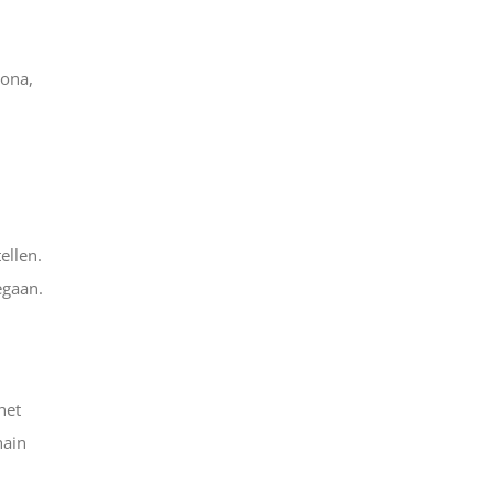
lona,
ellen.
egaan.
,
het
hain