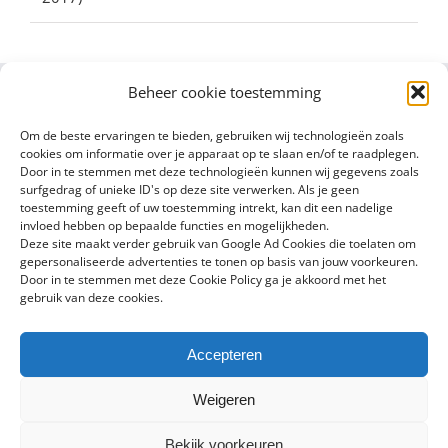
Beheer cookie toestemming
Om de beste ervaringen te bieden, gebruiken wij technologieën zoals
cookies om informatie over je apparaat op te slaan en/of te raadplegen.
Door in te stemmen met deze technologieën kunnen wij gegevens zoals
surfgedrag of unieke ID's op deze site verwerken. Als je geen
toestemming geeft of uw toestemming intrekt, kan dit een nadelige
invloed hebben op bepaalde functies en mogelijkheden.
Deze site maakt verder gebruik van Google Ad Cookies die toelaten om
gepersonaliseerde advertenties te tonen op basis van jouw voorkeuren.
Door in te stemmen met deze Cookie Policy ga je akkoord met het
gebruik van deze cookies.
Accepteren
Copyright 2016 - 2024 Sylvain Goldberg | All Rights Reserved |
Weigeren
Powered by
X8 Agency
|
Privacybeleid
|
Cookiebeleid
Bekijk voorkeuren