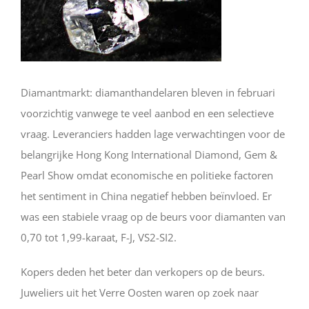
Diamantmarkt: diamanthandelaren bleven in februari
voorzichtig vanwege te veel aanbod en een selectieve
vraag. Leveranciers hadden lage verwachtingen voor de
belangrijke Hong Kong International Diamond, Gem &
Pearl Show omdat economische en politieke factoren
het sentiment in China negatief hebben beïnvloed. Er
was een stabiele vraag op de beurs voor diamanten van
0,70 tot 1,99-karaat, F-J, VS2-SI2.
Kopers deden het beter dan verkopers op de beurs.
Juweliers uit het Verre Oosten waren op zoek naar