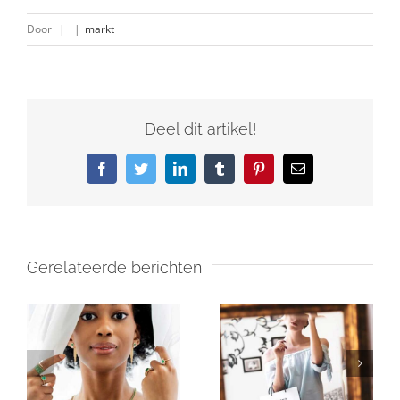
Door
|
|
markt
Deel dit artikel!
Facebook
Twitter
LinkedIn
Tumblr
Pinterest
E-
mail
Gerelateerde berichten
Luxesector ziet
Vicieuze cyclus
groei in eerste
in het ruw?