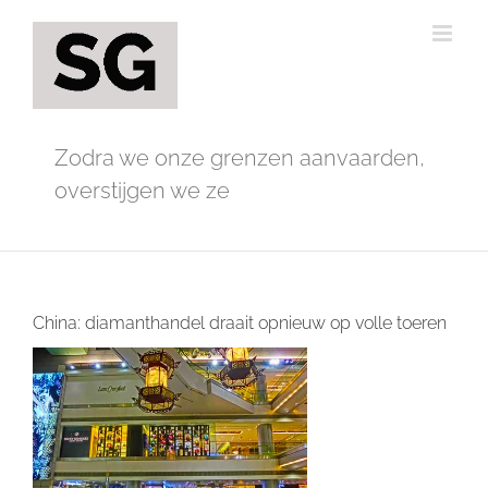
Ga
naar
inhoud
Zodra we onze grenzen aanvaarden,
overstijgen we ze
China: diamanthandel draait opnieuw op volle toeren
Bekijk
grotere
afbeelding