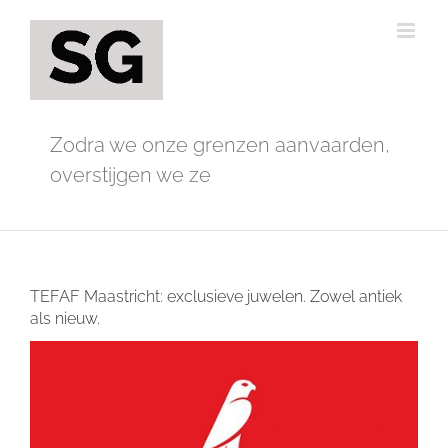
Ga
naar
inhoud
Zodra we onze grenzen aanvaarden,
overstijgen we ze
TEFAF Maastricht: exclusieve juwelen. Zowel antiek
als nieuw.
Bekijk
grotere
afbeelding