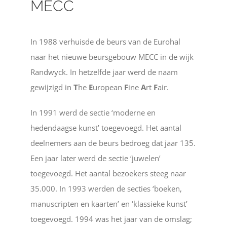
MECC
In 1988 verhuisde de beurs van de Eurohal
naar het nieuwe beursgebouw MECC in de wijk
Randwyck. In hetzelfde jaar werd de naam
gewijzigd in
T
he
E
uropean
F
ine
A
rt
F
air.
In 1991 werd de sectie ‘moderne en
hedendaagse kunst’ toegevoegd. Het aantal
deelnemers aan de beurs bedroeg dat jaar 135.
Een jaar later werd de sectie ‘juwelen’
toegevoegd. Het aantal bezoekers steeg naar
35.000. In 1993 werden de secties ‘boeken,
manuscripten en kaarten’ en ‘klassieke kunst’
toegevoegd. 1994 was het jaar van de omslag;