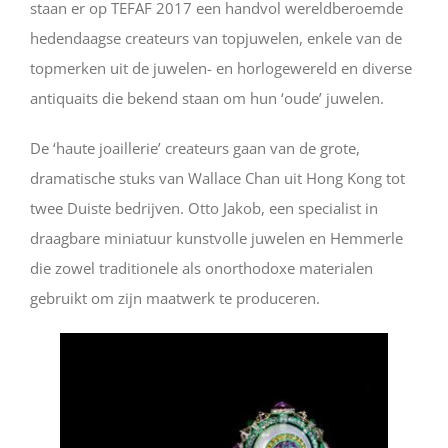
staan er op TEFAF 2017 een handvol wereldberoemde
hedendaagse createurs van topjuwelen, enkele van de
topmerken uit de juwelen- en horlogewereld en diverse
antiquaits die bekend staan om hun ‘oude’ juwelen.
De ‘haute joaillerie’ createurs gaan van de grote,
dramatische stuks van Wallace Chan uit Hong Kong tot
twee Duiste bedrijven. Otto Jakob, een specialist in
draagbare miniatuur kunstvolle juwelen en Hemmerle
die zowel traditionele als onorthodoxe materialen
gebruikt om zijn maatwerk te produceren.