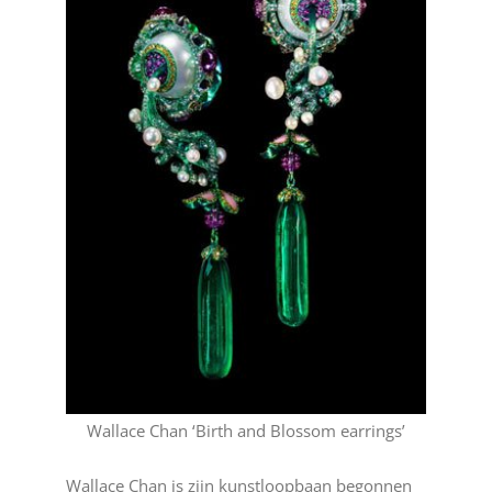
Wallace Chan ‘Birth and Blossom earrings’
Wallace Chan is zijn kunstloopbaan begonnen