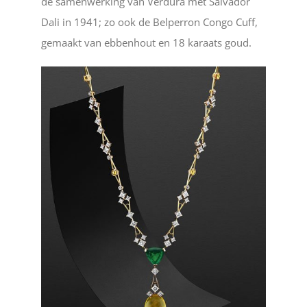
de samenwerking van Verdura met Salvador
Dali in 1941; zo ook de Belperron Congo Cuff,
gemaakt van ebbenhout en 18 karaats goud.