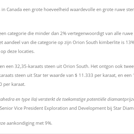
s in Canada een grote hoeveelheid waardevolle en grote ruwe ste
, een categorie die minder dan 2% vertegenwoordigt van alle ruwe
 aandeel van die categorie op zijn Orion South kimberlite is 13%
op deze locaties.
r en een 32,35-karaats steen uit Orion South. Het ontgon ook twee
raats steen uit Star ter waarde van $ 11.333 per karaat, en een 
0 per karaat.
edra en type IIa) versterkt de toekomstige potentiële diamantprijz
 Senior Vice President Exploration and Development bij Star Dia
eze aankondiging met 9%.