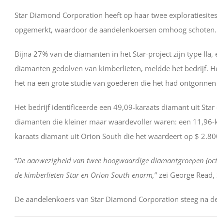
Star Diamond Corporation heeft op haar twee exploratiesite
opgemerkt, waardoor de aandelenkoersen omhoog schoten.
Bijna 27% van de diamanten in het Star-project zijn type IIa
diamanten gedolven van kimberlieten, meldde het bedrijf. Het
het na een grote studie van goederen die het had ontgonnen 
Het bedrijf identificeerde een 49,09-karaats diamant uit Sta
diamanten die kleiner maar waardevoller waren: een 11,96-ka
karaats diamant uit Orion South die het waardeert op $ 2.80
“
De aanwezigheid van twee hoogwaardige diamantgroepen (octah
de kimberlieten Star en Orion South enorm,
” zei George Read,
De aandelenkoers van Star Diamond Corporation steeg na d