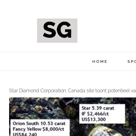
Ga
naar
inhoud
HOME
SP
Star Diamond Corporation: Canada site toont potentieel 
Bekijk
grotere
afbeelding