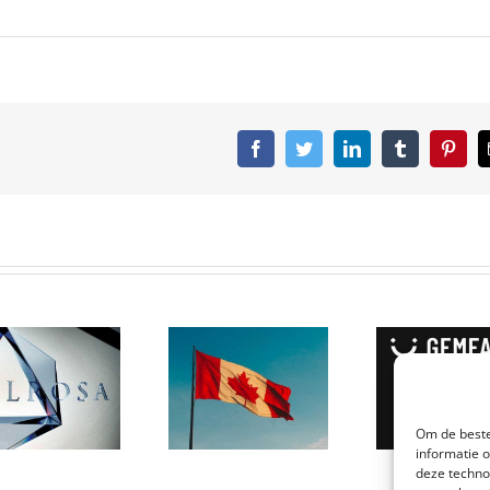
Facebook
Twitter
LinkedIn
Tumblr
Pinter
Canada
produceert
GemFair:
een
heeft De
hoeveelheid
Beers de fair
van het
trade
Om de beste
meest
diamant
informatie 
verbazingwekkende
code
deze techno