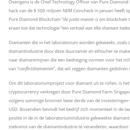
Overigens is de Chief Technology Officer van Pure Diamond 
hack van de $ 500 miljoen NEM Coincheck in januari heeft op
Pure Diamond Blockchain “
de juiste manier is om blockchain 
eraan toe dat technologie “
een verhaal aan elke diamant toeke
Diamanten die in het laboratorium worden gekweekt, zoals 
diamantindustrie door deze duurzamer en ethischer te make
naar diamantmijnen die een bedreiging vormen voor het mili
van “
conflictdiamanten
“, dat wil zeggen diamanten gedolven 
Om dit laboratoriumproject voor diamant uit te rollen, is h
cryptocurrency verkregen door Pure Diamond Farm Singapore
volgens sommige bronnen twee derde van de investeringen w
USD. Bovendien bevindt het bedrijf zich momenteel in de laats
positie in de in de laboratoriumindustrie gekweekte diamant
toekomst van de diamantindustrie te veranderen, waardoor