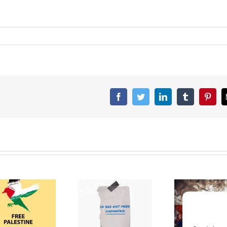
Facebook
Twitter
LinkedIn
Tumblr
Pinter
Harder
embargo op
“Een nieuw
Russische
hoofdstuk in
goederen