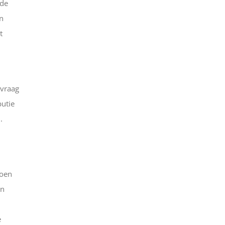
 de
n
t
 vraag
butie
.
joen
jn
e