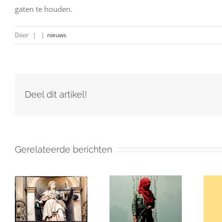
gaten te houden.
Door
|
|
nieuws
Deel dit artikel!
Gerelateerde berichten
en
Israël en de
Gaza: Wat Je
(valse)
Echt over de
beschuldigingen
Oorlog
van
tegen