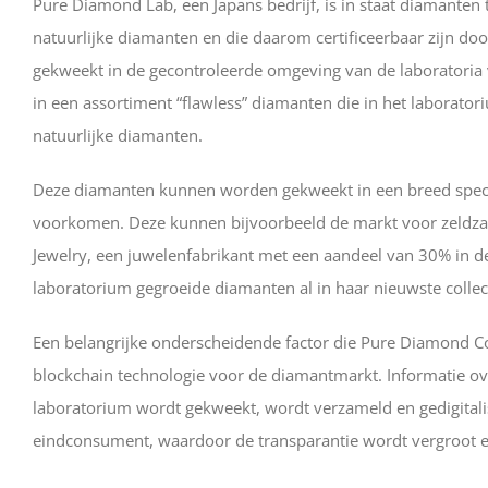
Pure Diamond Lab, een Japans bedrijf, is in staat diamanten 
natuurlijke diamanten en die daarom certificeerbaar zijn do
gekweekt in de gecontroleerde omgeving van de laboratoria v
in een assortiment “flawless” diamanten die in het laborat
natuurlijke diamanten.
Deze diamanten kunnen worden gekweekt in een breed spectr
voorkomen. Deze kunnen bijvoorbeeld de markt voor zeldza
Jewelry, een juwelenfabrikant met een aandeel van 30% in d
laboratorium gegroeide diamanten al in haar nieuwste collec
Een belangrijke onderscheidende factor die Pure Diamond Co
blockchain technologie voor de diamantmarkt. Informatie ove
laboratorium wordt gekweekt, wordt verzameld en gedigitalis
eindconsument, waardoor de transparantie wordt vergroot e