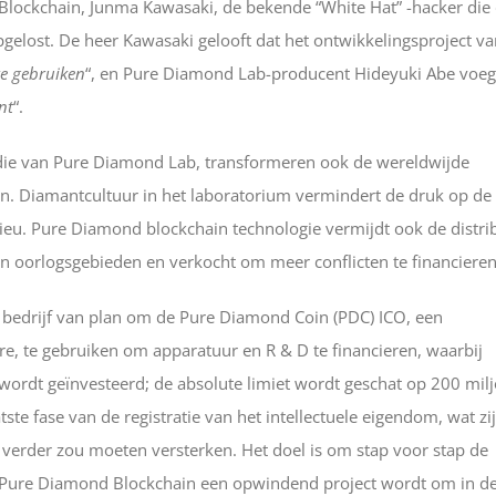
Blockchain, Junma Kawasaki, de bekende “White Hat” -hacker die
gelost. De heer Kawasaki gelooft dat het ontwikkelingsproject va
te gebruiken
“, en Pure Diamond Lab-producent Hideyuki Abe voeg
nt
“.
die van Pure Diamond Lab, transformeren ook de wereldwijde
n. Diamantcultuur in het laboratorium vermindert de druk op de
eu. Pure Diamond blockchain technologie vermijdt ook de distri
in oorlogsgebieden en verkocht om meer conflicten te financieren
et bedrijf van plan om de Pure Diamond Coin (PDC) ICO, een
, te gebruiken om apparatuur en R & D te financieren, waarbij
ordt geïnvesteerd; de absolute limiet wordt geschat op 200 mil
te fase van de registratie van het intellectuele eigendom, wat zi
 verder zou moeten versterken. Het doel is om stap voor stap de
 Pure Diamond Blockchain een opwindend project wordt om in d