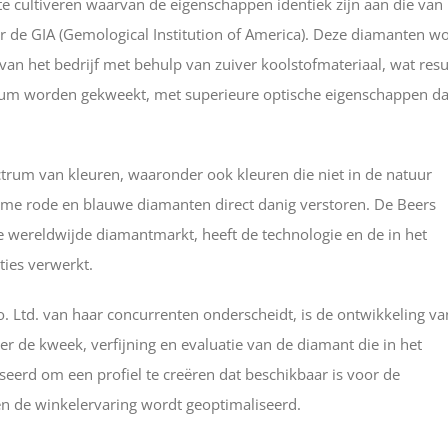
te cultiveren waarvan de eigenschappen identiek zijn aan die van
or de GIA (Gemological Institution of America). Deze diamanten w
an het bedrijf met behulp van zuiver koolstofmateriaal, wat resu
orium worden gekweekt, met superieure optische eigenschappen d
um van kleuren, waaronder ook kleuren die niet in de natuur
me rode en blauwe diamanten direct danig verstoren. De Beers
e wereldwijde diamantmarkt, heeft de technologie en de in het
ties verwerkt.
. Ltd. van haar concurrenten onderscheidt, is de ontwikkeling va
r de kweek, verfijning en evaluatie van de diamant die in het
eerd om een profiel te creëren dat beschikbaar is voor de
n de winkelervaring wordt geoptimaliseerd.