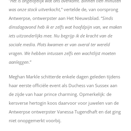
“
Het is ongelofelijk wat ons overkomt. Binnen tien minuten
was onze stock uitverkocht,
” vertelde de, van oorsprong
Antwerpse, ontwerpster aan Het Nieuwsblad. “
Sinds
dinsdagavond heb ik er zelfs wat hoofdpijn van, we maken
iets uitzonderlijks mee. Nu begrijp ik de kracht van de
sociale media. Plots kwamen er van overal ter wereld
vragen. We hebben intussen zelfs een wachtlijst moeten
aanleggen
.”
Meghan Markle schitterde enkele dagen geleden tijdens
haar eerste officiële event als Duchess van Sussex aan
de zijde van haar prince charming. Opmerkelijk: de
kersverse hertogin koos daarvoor voor juwelen van de
Antwerpse ontwerpster Vanessa Tugendhaft en dat ging
niet onopgemerkt voorbij.