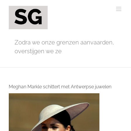
Ga
naar
inhoud
Zodra we onze grenzen aanvaarden,
overstijgen we ze
Meghan Markle schittert met Antwerpse juwelen
Bekijk
grotere
afbeelding