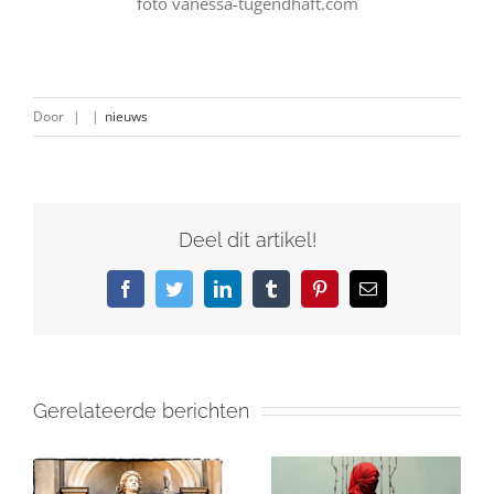
foto vanessa-tugendhaft.com
Door
|
|
nieuws
Deel dit artikel!
Facebook
Twitter
LinkedIn
Tumblr
Pinterest
E-
mail
Gerelateerde berichten
Israël en de
in
Gaza: Wat Je