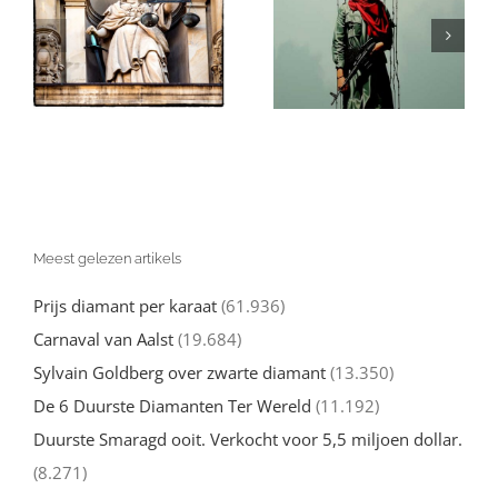
(valse)
Echt over de
beschuldigingen
Oorlog tegen
van genocide:
l
Hamas moet
een nuchtere
d
weten
kijk
Meest gelezen artikels
Prijs diamant per karaat
(61.936)
Carnaval van Aalst
(19.684)
Sylvain Goldberg over zwarte diamant
(13.350)
De 6 Duurste Diamanten Ter Wereld
(11.192)
Duurste Smaragd ooit. Verkocht voor 5,5 miljoen dollar.
(8.271)