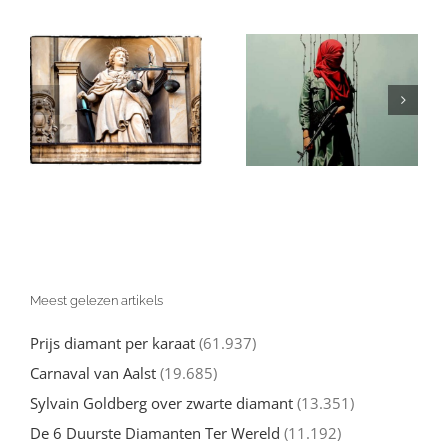
Israël en de
in
Gaza: Wat Je
(valse)
Echt over de
beschuldigingen
Oorlog tegen
van genocide:
l
Hamas moet
een nuchtere
d
weten
kijk
Meest gelezen artikels
Prijs diamant per karaat
(61.937)
Carnaval van Aalst
(19.685)
Sylvain Goldberg over zwarte diamant
(13.351)
De 6 Duurste Diamanten Ter Wereld
(11.192)