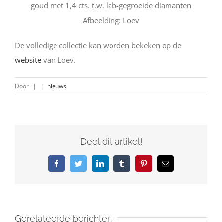
goud met 1,4 cts. t.w. lab-gegroeide diamanten
Afbeelding: Loev
De volledige collectie kan worden bekeken op de
website
van Loev.
Door
|
|
nieuws
Deel dit artikel!
Facebook
Twitter
LinkedIn
Tumblr
Pinterest
E-
mail
Gerelateerde berichten