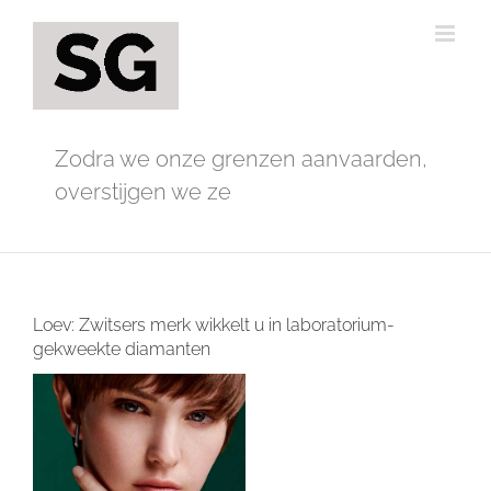
Ga
naar
inhoud
Zodra we onze grenzen aanvaarden,
overstijgen we ze
Loev: Zwitsers merk wikkelt u in laboratorium-
gekweekte diamanten
Bekijk
grotere
afbeelding