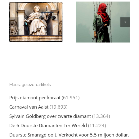
Israël en de
in
Gaza: Wat Je
(valse)
Echt over de
beschuldigingen
Oorlog tegen
van genocide:
l
Hamas moet
een nuchtere
d
weten
kijk
Meest gelezen artikels
Prijs diamant per karaat
(61.951)
Carnaval van Aalst
(19.693)
Sylvain Goldberg over zwarte diamant
(13.364)
De 6 Duurste Diamanten Ter Wereld
(11.224)
Duurste Smaragd ooit. Verkocht voor 5,5 miljoen dollar.