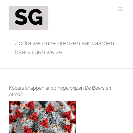
Ga
naar
inhoud
Zodra we onze grenzen aanvaarden,
overstijgen we ze
Kopers knappen af op hoge prijzen De Beers en
Alrosa
Bekijk
grotere
afbeelding