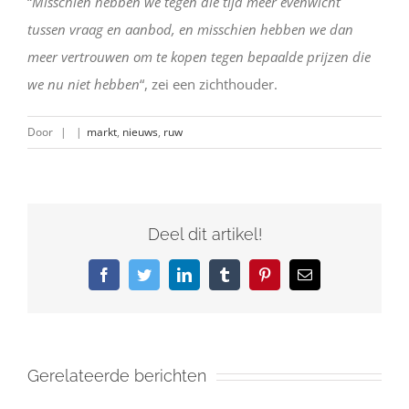
“
Misschien hebben we tegen die tijd meer evenwicht
tussen vraag en aanbod, en misschien hebben we dan
meer vertrouwen om te kopen tegen bepaalde prijzen die
we nu niet hebben
“, zei een zichthouder.
Door
|
|
markt
,
nieuws
,
ruw
Deel dit artikel!
Facebook
Twitter
LinkedIn
Tumblr
Pinterest
E-
mail
Gerelateerde berichten