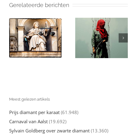
Gerelateerde berichten
Israël en de
in
Gaza: Wat Je
(valse)
Echt over de
beschuldigingen
Oorlog tegen
van genocide:
l
Hamas moet
een nuchtere
d
weten
kijk
Meest gelezen artikels
Prijs diamant per karaat
(61.948)
Carnaval van Aalst
(19.692)
Sylvain Goldberg over zwarte diamant
(13.360)