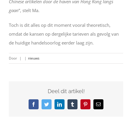
Chinese artikelen door de haven van Hong Kong langs
gaan
“, stelt Ma.
Toch is dit alles op dit moment vooral theoretisch,
omdat de kansen op dergelijke tarieven als gevolg van
de huidige handelsoorlog eerder laag zijn.
Door
|
|
nieuws
Deel dit artikel!
Facebook
Twitter
LinkedIn
Tumblr
Pinterest
E-
mail