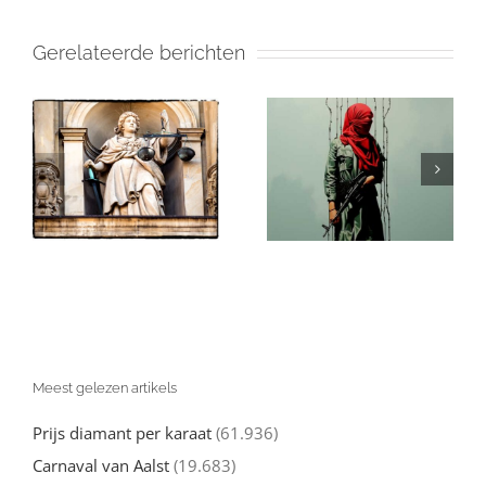
Gerelateerde berichten
Israël en de
in
Gaza: Wat Je
(valse)
Echt over de
beschuldigingen
Oorlog tegen
van genocide:
l
Hamas moet
een nuchtere
d
weten
kijk
Meest gelezen artikels
Prijs diamant per karaat
(61.936)
Carnaval van Aalst
(19.683)