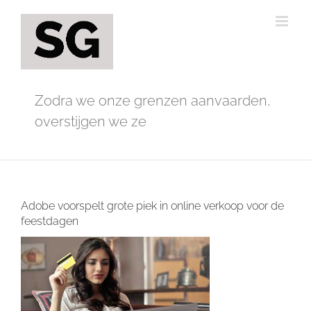
Ga
naar
inhoud
Zodra we onze grenzen aanvaarden,
overstijgen we ze
Adobe voorspelt grote piek in online verkoop voor de
feestdagen
Bekijk
grotere
afbeelding