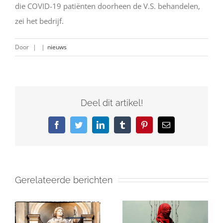
die COVID-19 patiënten doorheen de V.S. behandelen,
zei het bedrijf.
Door
|
|
nieuws
Deel dit artikel!
Facebook
Twitter
LinkedIn
Tumblr
Pinterest
E-
mail
Gerelateerde berichten
Israël en de
in
Gaza: Wat Je