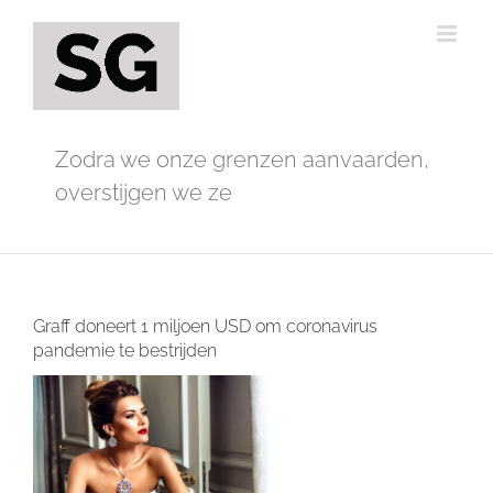
Ga
naar
inhoud
Zodra we onze grenzen aanvaarden,
overstijgen we ze
Graff doneert 1 miljoen USD om coronavirus
pandemie te bestrijden
Bekijk
grotere
afbeelding