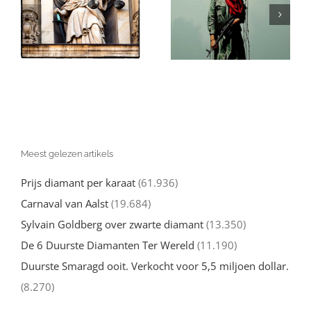
(valse)
Echt over de
beschuldigingen
Oorlog tegen
van genocide:
l
Hamas moet
een nuchtere
d
weten
kijk
Meest gelezen artikels
Prijs diamant per karaat
(61.936)
Carnaval van Aalst
(19.684)
Sylvain Goldberg over zwarte diamant
(13.350)
De 6 Duurste Diamanten Ter Wereld
(11.190)
Duurste Smaragd ooit. Verkocht voor 5,5 miljoen dollar.
(8.270)