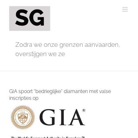
Ga
naar
inhoud
Zodra we onze grenzen aanvaarden,
overstijgen we ze
GIA spoort “bedrieglijke” diamanten met valse
inscripties op
Bekijk
grotere
afbeelding