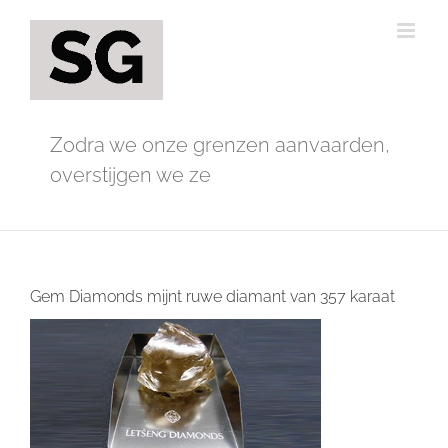
Ga
naar
inhoud
Zodra we onze grenzen aanvaarden,
overstijgen we ze
Gem Diamonds mijnt ruwe diamant van 357 karaat
Bekijk
grotere
afbeelding