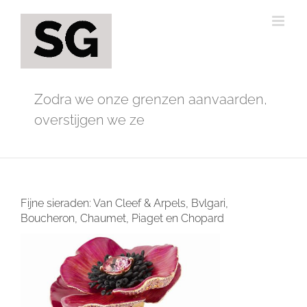
Ga
naar
inhoud
Zodra we onze grenzen aanvaarden,
overstijgen we ze
Fijne sieraden: Van Cleef & Arpels, Bvlgari,
Boucheron, Chaumet, Piaget en Chopard
Bekijk
grotere
afbeelding