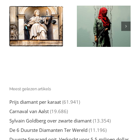
Israël en de
in
Gaza: Wat Je
(valse)
Echt over de
beschuldigingen
Oorlog tegen
van genocide:
l
Hamas moet
een nuchtere
d
weten
kijk
Meest gelezen artikels
Prijs diamant per karaat
(61.941)
Carnaval van Aalst
(19.686)
Sylvain Goldberg over zwarte diamant
(13.354)
De 6 Duurste Diamanten Ter Wereld
(11.196)
Duurste Smaragd ooit. Verkocht voor 5,5 miljoen dollar.