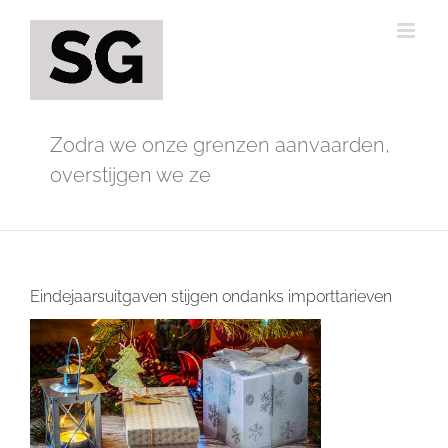
Ga
naar
inhoud
Zodra we onze grenzen aanvaarden,
overstijgen we ze
Eindejaarsuitgaven stijgen ondanks importtarieven
Bekijk
grotere
afbeelding