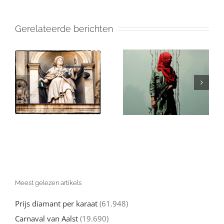
Gerelateerde berichten
Israël en de
in
Gaza: Wat Je
(valse)
Echt over de
beschuldigingen
Oorlog tegen
van genocide:
l
Hamas moet
een nuchtere
d
weten
kijk
Meest gelezen artikels
Prijs diamant per karaat
(61.948)
Carnaval van Aalst
(19.690)