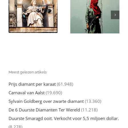
Israël en de
in
Gaza: Wat Je
(valse)
Echt over de
beschuldigingen
Oorlog tegen
van genocide:
l
Hamas moet
een nuchtere
d
weten
kijk
Meest gelezen artikels
Prijs diamant per karaat
(61.948)
Carnaval van Aalst
(19.690)
Sylvain Goldberg over zwarte diamant
(13.360)
De 6 Duurste Diamanten Ter Wereld
(11.218)
Duurste Smaragd ooit. Verkocht voor 5,5 miljoen dollar.
(8.278)