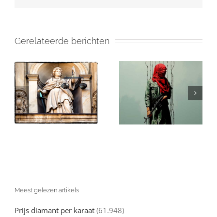
Gerelateerde berichten
Israël en de
in
Gaza: Wat Je
(valse)
Echt over de
beschuldigingen
Oorlog tegen
van genocide:
l
Hamas moet
een nuchtere
d
weten
kijk
Meest gelezen artikels
Prijs diamant per karaat
(61.948)