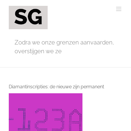
Ga
naar
inhoud
Zodra we onze grenzen aanvaarden,
overstijgen we ze
Diamantinscripties: de nieuwe zijn permanent
Bekijk
grotere
afbeelding