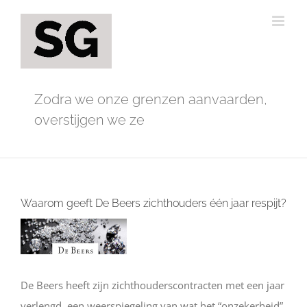
Ga
naar
inhoud
Zodra we onze grenzen aanvaarden,
overstijgen we ze
Waarom geeft De Beers zichthouders één jaar respijt?
Bekijk
grotere
afbeelding
De Beers heeft zijn zichthouderscontracten met een jaar
verlengd, een weerspiegeling van wat het “onzekerheid”