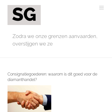
Ga
naar
inhoud
Zodra we onze grenzen aanvaarden,
overstijgen we ze
Consignatiegoederen: waarom is dit goed voor de
diamanthandel?
Bekijk
grotere
afbeelding