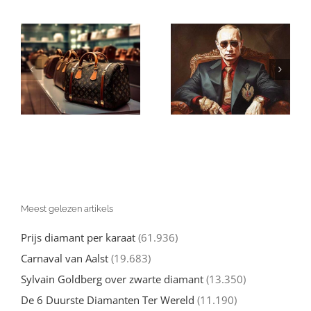
Zal een verbod
Onderdrukking
op Russische
e-
van Vrouwen
diamanten
door Radicale
doeltreffend
Islam in Iran
zijn?
Meest gelezen artikels
Prijs diamant per karaat
(61.936)
Carnaval van Aalst
(19.683)
Sylvain Goldberg over zwarte diamant
(13.350)
De 6 Duurste Diamanten Ter Wereld
(11.190)