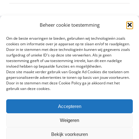
Beheer cookie toestemming
Om de beste ervaringen te bieden, gebruiken wij technologieën zoals
cookies om informatie over je apparaat op te slaan en/of te raadplegen.
Door in te stemmen met deze technologieën kunnen wij gegevens zoals
surfgedrag of unieke ID's op deze site verwerken. Als je geen
toestemming geeft of uw toestemming intrekt, kan dit een nadelige
invloed hebben op bepaalde functies en mogelijkheden.
Deze site maakt verder gebruik van Google Ad Cookies die toelaten om
gepersonaliseerde advertenties te tonen op basis van jouw voorkeuren.
Door in te stemmen met deze Cookie Policy ga je akkoord met het
gebruik van deze cookies.
Accepteren
Copyright 2016 - 2024 Sylvain Goldberg | All Rights Reserved |
Weigeren
Powered by
X8 Agency
|
Privacybeleid
|
Cookiebeleid
Bekijk voorkeuren