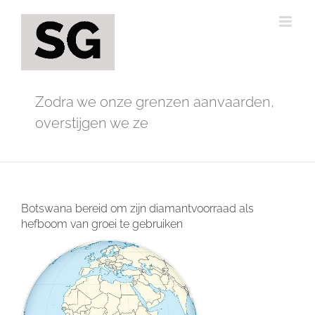
Ga
naar
inhoud
Zodra we onze grenzen aanvaarden,
overstijgen we ze
Botswana bereid om zijn diamantvoorraad als
hefboom van groei te gebruiken
Bekijk
grotere
afbeelding