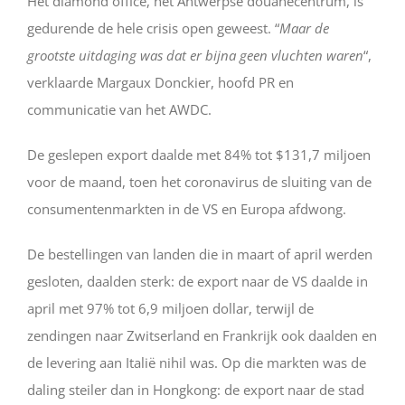
Het diamond office, het Antwerpse douanecentrum, is
gedurende de hele crisis open geweest. “
Maar de
grootste uitdaging was dat er bijna geen vluchten waren
“,
verklaarde Margaux Donckier, hoofd PR en
communicatie van het AWDC.
De geslepen export daalde met 84% tot $131,7 miljoen
voor de maand, toen het coronavirus de sluiting van de
consumentenmarkten in de VS en Europa afdwong.
De bestellingen van landen die in maart of april werden
gesloten, daalden sterk: de export naar de VS daalde in
april met 97% tot 6,9 miljoen dollar, terwijl de
zendingen naar Zwitserland en Frankrijk ook daalden en
de levering aan Italië nihil was. Op die markten was de
daling steiler dan in Hongkong: de export naar de stad