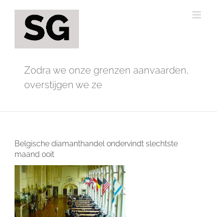
Ga
naar
inhoud
Zodra we onze grenzen aanvaarden,
overstijgen we ze
Belgische diamanthandel ondervindt slechtste
maand ooit
Bekijk
grotere
afbeelding