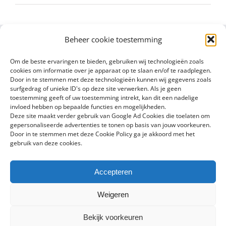
Beheer cookie toestemming
Om de beste ervaringen te bieden, gebruiken wij technologieën zoals
cookies om informatie over je apparaat op te slaan en/of te raadplegen.
Door in te stemmen met deze technologieën kunnen wij gegevens zoals
surfgedrag of unieke ID's op deze site verwerken. Als je geen
toestemming geeft of uw toestemming intrekt, kan dit een nadelige
invloed hebben op bepaalde functies en mogelijkheden.
Deze site maakt verder gebruik van Google Ad Cookies die toelaten om
gepersonaliseerde advertenties te tonen op basis van jouw voorkeuren.
Door in te stemmen met deze Cookie Policy ga je akkoord met het
gebruik van deze cookies.
Accepteren
Copyright 2016 - 2024 Sylvain Goldberg | All Rights Reserved |
Weigeren
Powered by
X8 Agency
|
Privacybeleid
|
Cookiebeleid
Bekijk voorkeuren