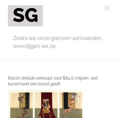
Ga
naar
inhoud
Zodra we onze grenzen aanvaarden,
overstijgen we ze
Bacon drieluik verkoopt voor $84,6 miljoen, wat
kunstmarkt een boost geeft
Bekijk
grotere
afbeelding