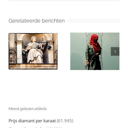
Gerelateerde berichten
Israël en de
in
Gaza: Wat Je
(valse)
Echt over de
beschuldigingen
Oorlog tegen
van genocide:
l
Hamas moet
een nuchtere
d
weten
kijk
Meest gelezen artikels
Prijs diamant per karaat
(61.945)