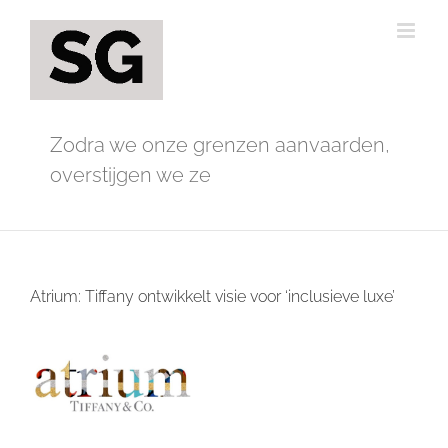
Ga
naar
inhoud
Zodra we onze grenzen aanvaarden,
overstijgen we ze
Atrium: Tiffany ontwikkelt visie voor ‘inclusieve luxe’
Bekijk
grotere
afbeelding