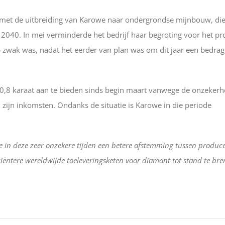
n met de uitbreiding van Karowe naar ondergrondse mijnbouw, die
 2040. In mei verminderde het bedrijf haar begroting voor het pr
p zwak was, nadat het eerder van plan was om dit jaar een bedrag
0,8 karaat aan te bieden sinds begin maart vanwege de onzekerh
 zijn inkomsten. Ondanks de situatie is Karowe in die periode
he in deze zeer onzekere tijden een betere afstemming tussen produc
ciëntere wereldwijde toeleveringsketen voor diamant tot stand te br