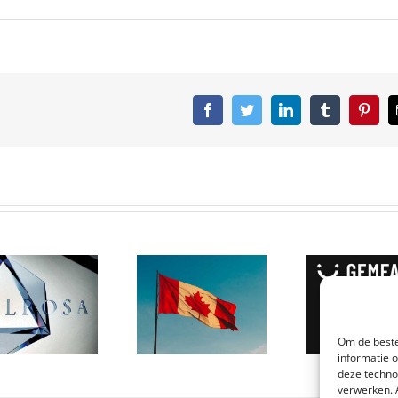
Facebook
Twitter
LinkedIn
Tumblr
Pinter
Canada
produceert
GemFair:
een
heeft De
hoeveelheid
Beers de fair
van het
trade
Om de beste
meest
diamant
informatie 
verbazingwekkende
code
deze techno
verwerken. 
ruw ter
ontcijferd?