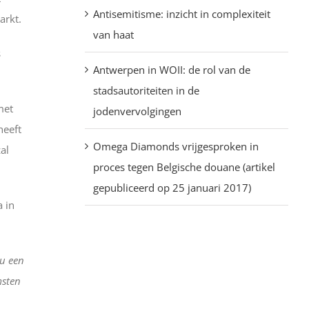
Antisemitisme: inzicht in complexiteit
arkt.
van haat
s
Antwerpen in WOII: de rol van de
stadsautoriteiten in de
met
jodenvervolgingen
heeft
Omega Diamonds vrijgesproken in
al
proces tegen Belgische douane (artikel
gepubliceerd op 25 januari 2017)
a in
nu een
msten