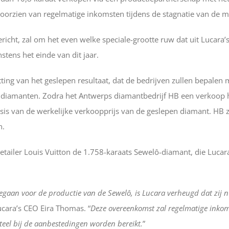
orzien van regelmatige inkomsten tijdens de stagnatie van de m
cht, zal om het even welke speciale-grootte ruw dat uit Lucara’
ens het einde van dit jaar.
ting van het geslepen resultaat, dat de bedrijven zullen bepalen 
 diamanten. Zodra het Antwerps diamantbedrijf HB een verkoop 
asis van de werkelijke verkoopprijs van de geslepen diamant. HB z
n.
etailer Louis Vuitton de 1.758-karaats Sewelô-diamant, die Lucar
egaan voor de productie van de Sewelô, is Lucara verheugd dat zij 
Lucara’s CEO Eira Thomas. “
Deze overeenkomst zal regelmatige inko
eel bij de aanbestedingen worden bereikt.
”