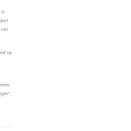
 is
oject
 van
eid op
enten,
engen
“,