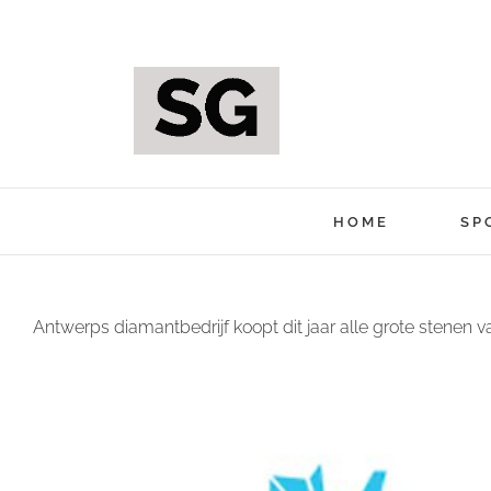
Ga
naar
inhoud
HOME
SP
Antwerps diamantbedrijf koopt dit jaar alle grote stenen 
Bekijk
grotere
afbeelding