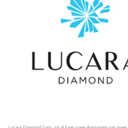
Lucara Diamond Corp. zal al haar ruwe diamanten van meer 