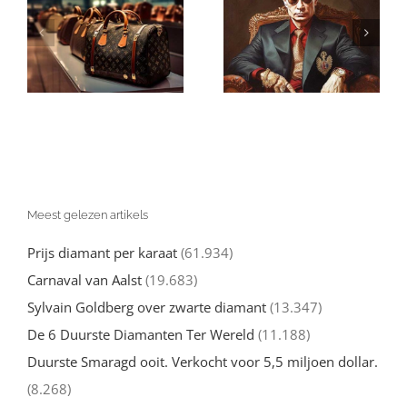
Zal een verbod
Onderdrukking
op Russische
e-
van Vrouwen
diamanten
door Radicale
doeltreffend
Islam in Iran
zijn?
Meest gelezen artikels
Prijs diamant per karaat
(61.934)
Carnaval van Aalst
(19.683)
Sylvain Goldberg over zwarte diamant
(13.347)
De 6 Duurste Diamanten Ter Wereld
(11.188)
Duurste Smaragd ooit. Verkocht voor 5,5 miljoen dollar.
(8.268)