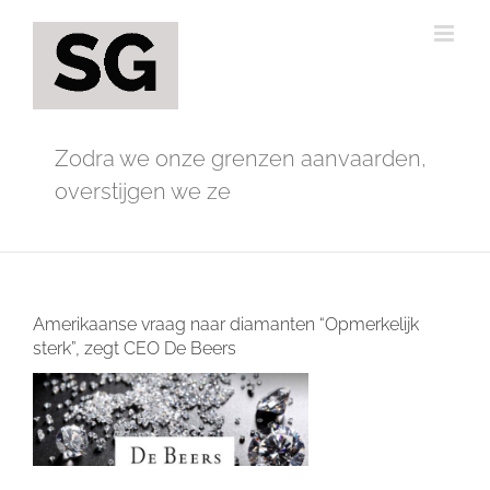
Ga
naar
inhoud
Zodra we onze grenzen aanvaarden,
overstijgen we ze
Amerikaanse vraag naar diamanten “Opmerkelijk
sterk”, zegt CEO De Beers
Bekijk
grotere
afbeelding