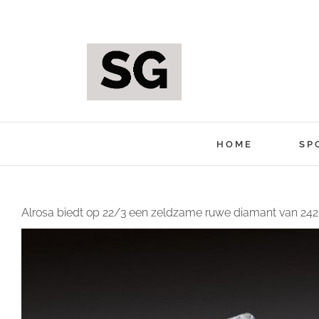
Ga
naar
inhoud
HOME
SP
Alrosa biedt op 22/3 een zeldzame ruwe diamant van 242 k
Bekijk
grotere
afbeelding