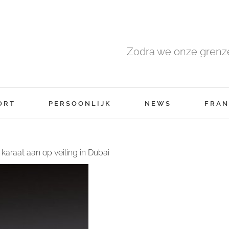
Zodra we onze grenze
ORT
PERSOONLIJK
NEWS
FRAN
araat aan op veiling in Dubai