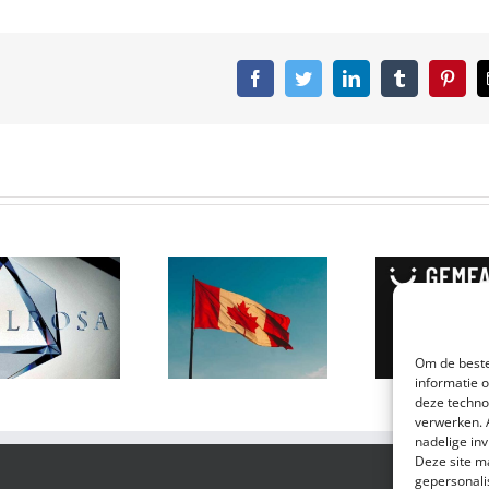
Facebook
Twitter
LinkedIn
Tumblr
Pinter
Canada
produceert
GemFair:
een
heeft De
hoeveelheid
Beers de fair
van het
trade
Om de beste
meest
diamant
informatie 
verbazingwekkende
code
deze techno
verwerken. 
ruw ter
ontcijferd?
nadelige in
wereld
Deze site m
gepersonali