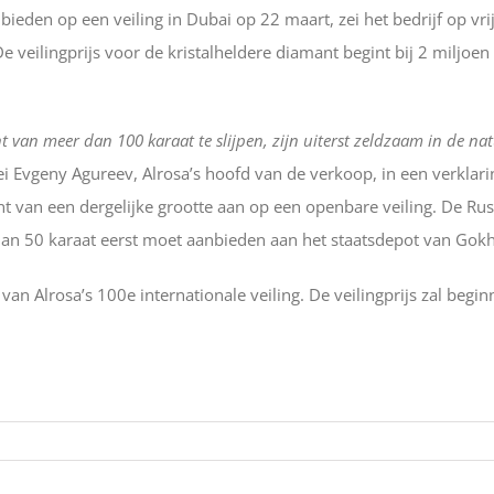
ieden op een veiling in Dubai op 22 maart, zei het bedrijf op vri
e veilingprijs voor de kristalheldere diamant begint bij 2 miljoen
van meer dan 100 karaat te slijpen, zijn uiterst zeldzaam in de nat
zei Evgeny Agureev, Alrosa’s hoofd van de verkoop, in een verklari
nt van een dergelijke grootte aan op een openbare veiling. De Ru
dan 50 karaat eerst moet aanbieden aan het staatsdepot van Gok
n Alrosa’s 100e internationale veiling. De veilingprijs zal begi