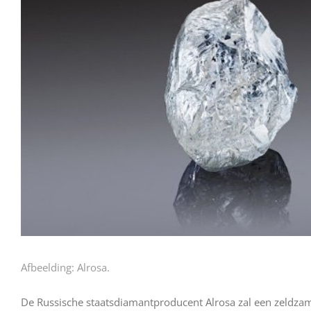
Afbeelding: Alrosa.
De Russische staatsdiamantproducent Alrosa zal een zeldza