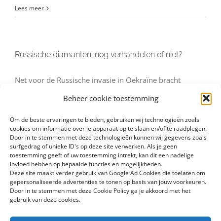
Lees meer
Russische diamanten: nog verhandelen of niet?
Net voor de Russische invasie in Oekraïne bracht
diamantmijnexploitant Alrosa (hoofdleverancier van
Beheer cookie toestemming
Russische diamanten), voor 33% in handen van de
Om de beste ervaringen te bieden, gebruiken wij technologieën zoals
Russische regering, [...]
cookies om informatie over je apparaat op te slaan en/of te raadplegen.
Door in te stemmen met deze technologieën kunnen wij gegevens zoals
surfgedrag of unieke ID's op deze site verwerken. Als je geen
toestemming geeft of uw toestemming intrekt, kan dit een nadelige
Door
|
|
nieuws
invloed hebben op bepaalde functies en mogelijkheden.
Lees meer
Deze site maakt verder gebruik van Google Ad Cookies die toelaten om
gepersonaliseerde advertenties te tonen op basis van jouw voorkeuren.
Door in te stemmen met deze Cookie Policy ga je akkoord met het
gebruik van deze cookies.
Kunnen er sancties komen tegen Russische