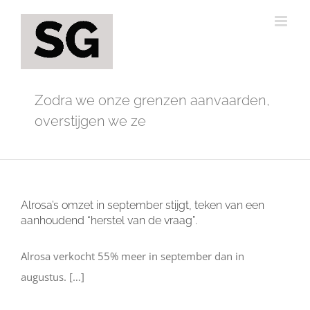
Ga
naar
inhoud
Zodra we onze grenzen aanvaarden,
overstijgen we ze
Alrosa’s omzet in september stijgt, teken van een
aanhoudend “herstel van de vraag”.
Alrosa verkocht 55% meer in september dan in
augustus. […]