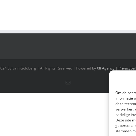
2024 Sylvain Goldberg | All Rights Reserved | Powered by
X8 Agency
|
Privacybel
E-
mail
Om de beste
informatie 
deze techno
verwerken. 
nadelige in
Deze site m
gepersonali
stemmen met