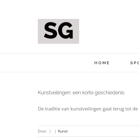
Ga
naar
inhoud
HOME
SP
Kunstveilingen: een korte geschiedenis
De traditie van kunstveilingen gaat terug tot d
Door
|
|
Kunst