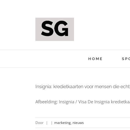
Ga
naar
inhoud
HOME
SP
Insignia: kredietkaarten voor mensen die echt
Afbeelding: Insignia / Visa De Insignia kredietk
Door
|
|
marketing
,
nieuws