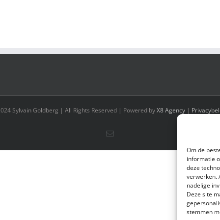
2024 Sylvain Goldberg | All Rights Reserved | Powered by
X8 Agency
|
Privacybel
E-
mail
Om de beste
informatie 
deze techno
verwerken. 
nadelige in
Deze site m
gepersonali
stemmen met