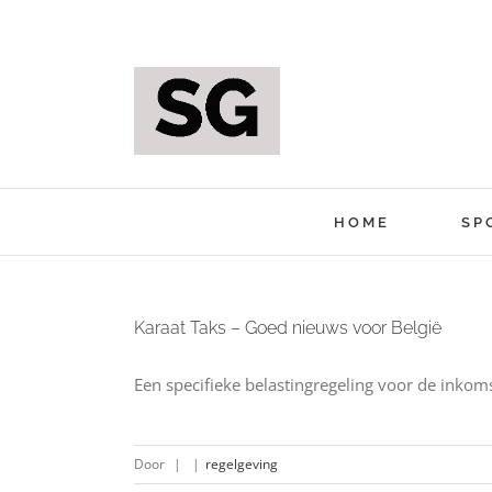
Ga
naar
inhoud
HOME
SP
Karaat Taks – Goed nieuws voor België
Een specifieke belastingregeling voor de inkom
Door
|
|
regelgeving