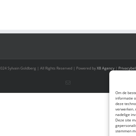
2024 Sylvain Goldberg | All Rights Reserved | Powered by
X8 Agency
|
Privacybel
E-
mail
Om de beste
informatie 
deze techno
verwerken. 
nadelige in
Deze site m
gepersonali
stemmen met