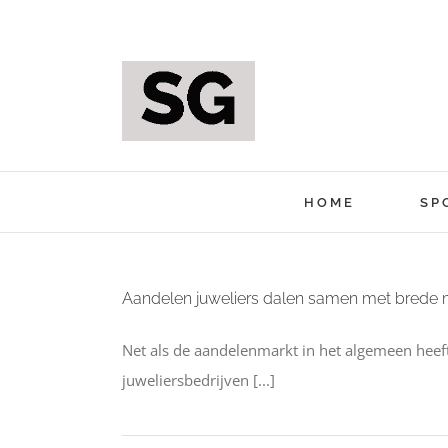
Ga
naar
inhoud
HOME
SP
Aandelen juweliers dalen samen met brede 
Net als de aandelenmarkt in het algemeen heeft
juweliersbedrijven [...]