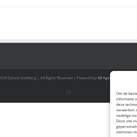
2024 Sylvain Goldberg | All Rights Reserved | Powered by
X8 Agency
|
Privacybel
E-
Om de beste
mail
informatie 
deze techno
verwerken. 
nadelige in
Deze site m
gepersonali
stemmen met