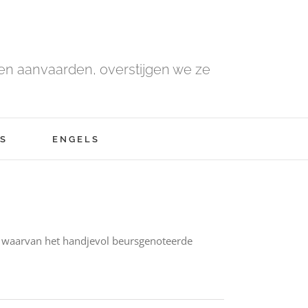
n aanvaarden, overstijgen we ze
S
ENGELS
d, waarvan het handjevol beursgenoteerde