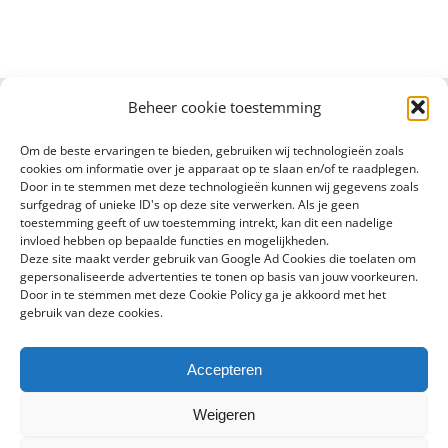
Beheer cookie toestemming
Om de beste ervaringen te bieden, gebruiken wij technologieën zoals
cookies om informatie over je apparaat op te slaan en/of te raadplegen.
Door in te stemmen met deze technologieën kunnen wij gegevens zoals
surfgedrag of unieke ID's op deze site verwerken. Als je geen
toestemming geeft of uw toestemming intrekt, kan dit een nadelige
invloed hebben op bepaalde functies en mogelijkheden.
Deze site maakt verder gebruik van Google Ad Cookies die toelaten om
gepersonaliseerde advertenties te tonen op basis van jouw voorkeuren.
Door in te stemmen met deze Cookie Policy ga je akkoord met het
gebruik van deze cookies.
Accepteren
Copyright 2016 - 2024 Sylvain Goldberg | All Rights Reserved |
Weigeren
Powered by
X8 Agency
|
Privacybeleid
|
Cookiebeleid