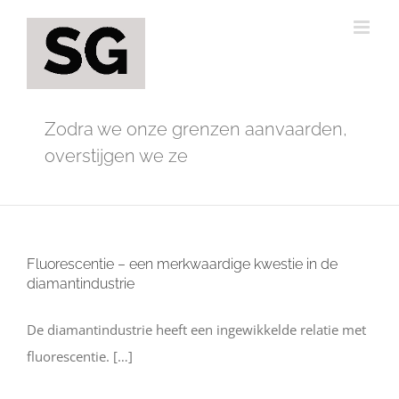
Ga
naar
inhoud
Zodra we onze grenzen aanvaarden,
overstijgen we ze
Fluorescentie – een merkwaardige kwestie in de
diamantindustrie
De diamantindustrie heeft een ingewikkelde relatie met
fluorescentie. […]