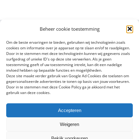
Beheer cookie toestemming
Om de beste ervaringen te bieden, gebruiken wij technologieën zoals
cookies om informatie over je apparaat op te slaan en/of te raadplegen.
Door in te stemmen met deze technologieën kunnen wij gegevens zoals
surfgedrag of unieke ID's op deze site verwerken. Als je geen
toestemming geeft of uw toestemming intrekt, kan dit een nadelige
invloed hebben op bepaalde functies en mogelijkheden.
Deze site maakt verder gebruik van Google Ad Cookies die toelaten om
gepersonaliseerde advertenties te tonen op basis van jouw voorkeuren.
Door in te stemmen met deze Cookie Policy ga je akkoord met het
gebruik van deze cookies.
Accepteren
Copyright 2016 - 2024 Sylvain Goldberg | All Rights Reserved |
Weigeren
Powered by
X8 Agency
|
Privacybeleid
|
Cookiebeleid
Bekijk voorkeuren