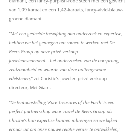
diamant, een fancy-purplish-rode steen met een gewicht
van 1,09 karaat en een 1,42-karaats, fancy-vivid-blauw-
groene diamant.
“
Met een gedeelde toewijding aan onderzoek en expertise,
hebben we het genoegen om samen te werken met De
Beers Group op onze privé-verkoop
juwelenevenement….het onderzoeken van de oorsprong,
zeldzaamheid en waarde van deze buitengewone
edelstenen,
” zei Christie’s juwelen privé-verkoop
directeur, Mei Giam.
“
De tentoonstelling ‘Rare Treasures of the Earth’ is een
perfect partnerschap waar zowel De Beers Group als
Christie’s hun expertise kunnen inbrengen en we kijken
ernaar uit om onze nauwe relatie verder te ontwikkelen,
”