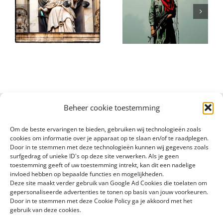
(valse)
Echt over de
beschuldigingen
Oorlog tegen
van genocide:
l
Hamas moet
een nuchtere
d
weten
kijk
Beheer cookie toestemming
Om de beste ervaringen te bieden, gebruiken wij technologieën zoals
cookies om informatie over je apparaat op te slaan en/of te raadplegen.
Door in te stemmen met deze technologieën kunnen wij gegevens zoals
surfgedrag of unieke ID's op deze site verwerken. Als je geen
toestemming geeft of uw toestemming intrekt, kan dit een nadelige
invloed hebben op bepaalde functies en mogelijkheden.
Deze site maakt verder gebruik van Google Ad Cookies die toelaten om
gepersonaliseerde advertenties te tonen op basis van jouw voorkeuren.
Door in te stemmen met deze Cookie Policy ga je akkoord met het
gebruik van deze cookies.