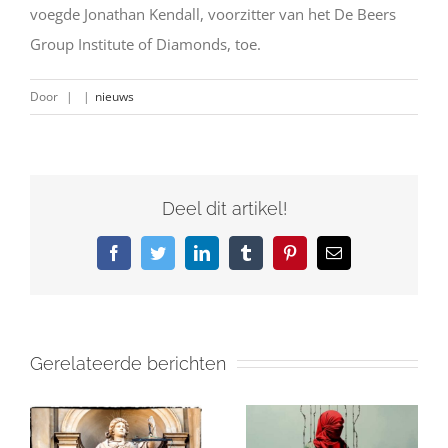
voegde Jonathan Kendall, voorzitter van het De Beers
Group Institute of Diamonds, toe.
Door
|
|
nieuws
Deel dit artikel!
Facebook
Twitter
LinkedIn
Tumblr
Pinterest
E-
mail
Gerelateerde berichten
Israël en de
in
Gaza: Wat Je