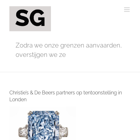
Ga
naar
inhoud
Zodra we onze grenzen aanvaarden,
overstijgen we ze
Christie’s & De Beers partners op tentoonstelling in
Londen
Bekijk
grotere
afbeelding